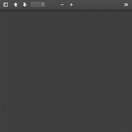
切
上
下
缩
放
工
换
一
一
小
大
具
侧
页
页
边
栏