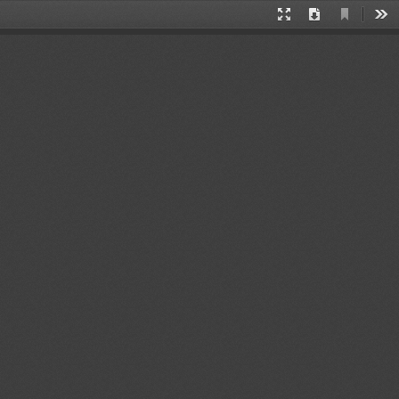
当
演
下
工
前
示
载
具
视
模
图
式