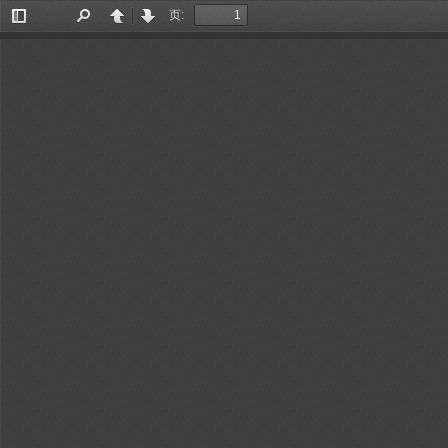
页:
切
查
上
下
换
找
一
一
侧
页
页
边
栏