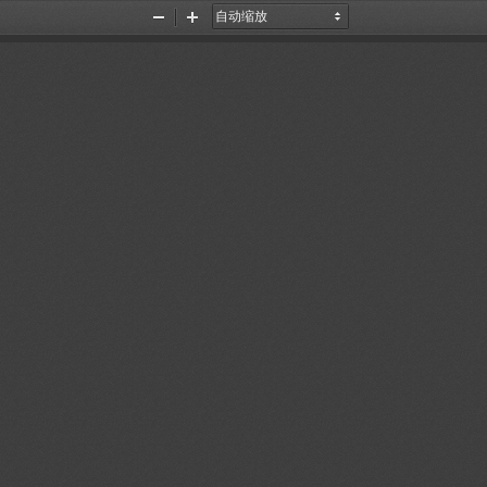
缩
放
小
大