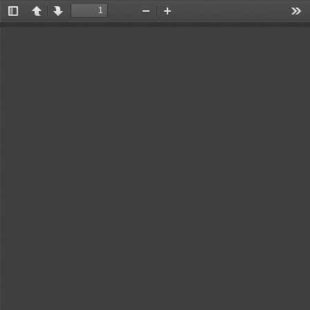
切
上
下
缩
放
工
换
一
一
小
大
具
侧
页
页
边
栏