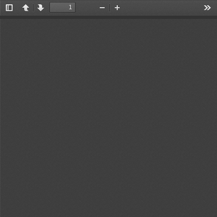
切
上
下
缩
放
工
换
一
一
小
大
具
侧
页
页
边
栏