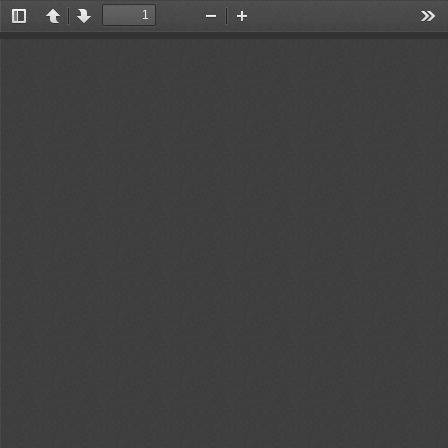
切
上
下
缩
放
工
换
一
一
小
大
具
侧
页
页
边
栏