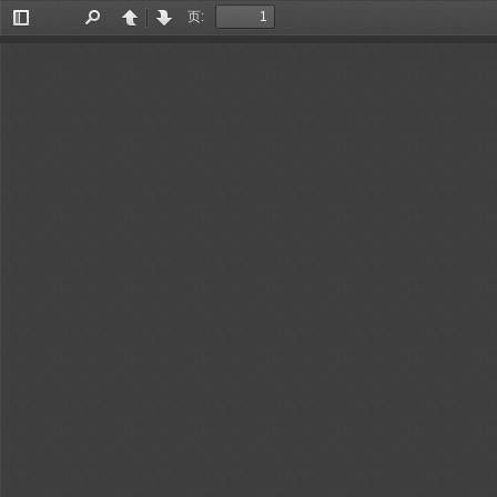
页:
切
查
上
下
换
找
一
一
侧
页
页
边
栏