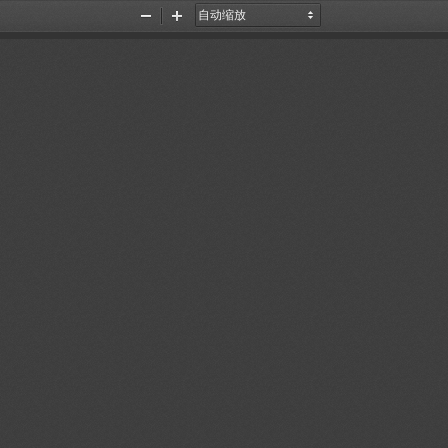
缩
放
小
大