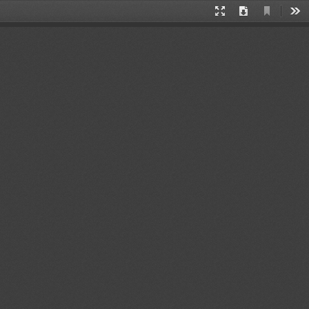
当
演
下
工
前
示
载
具
视
模
图
式