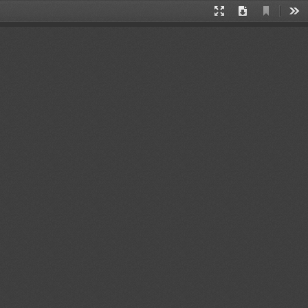
当
演
下
工
前
示
载
具
视
模
图
式