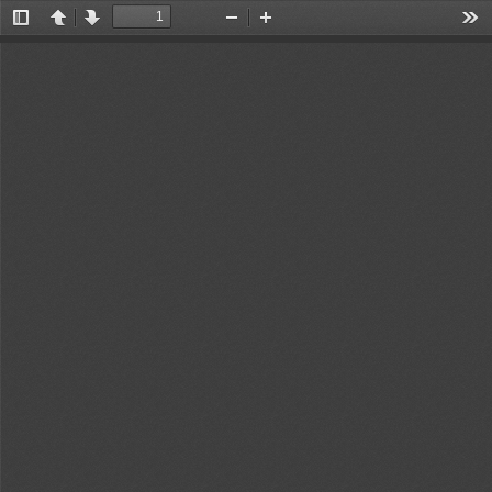
切
上
下
缩
放
工
换
一
一
小
大
具
侧
页
页
边
栏